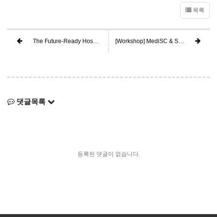
목록
The Future-Ready Hospital: Seoul National University Hospital
[Workshop] MediSC & SUMMER Lab @Jeju Island
댓글목록
등록된 댓글이 없습니다.