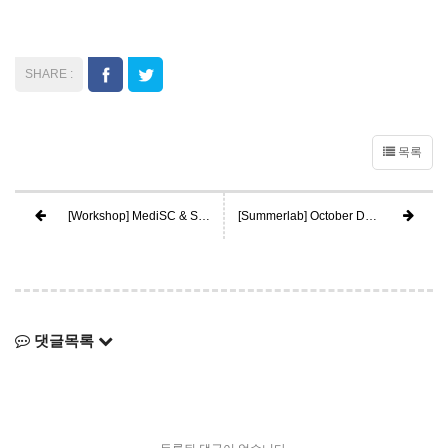
목록
[Workshop] MediSC & SUMMER Lab @Jeju Island
[Summerlab] October Demo Day
댓글목록