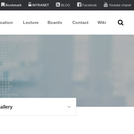
Bookmark
INTRANET
BLOG
Facebook
Youtube chanel
ication
Lecture
Boards
Contact
Wiki
allery