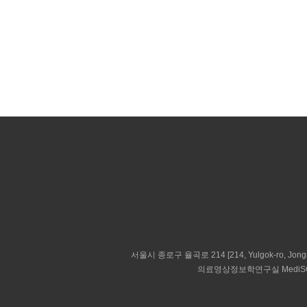
서울시 종로구 율곡로 214 [214, Yulgok-ro, Jongno
의료영상정보학연구실 MediSC [Medi