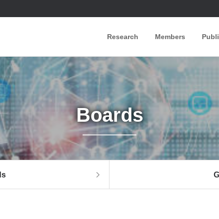
Research
Members
Publ
Boards
ds
G